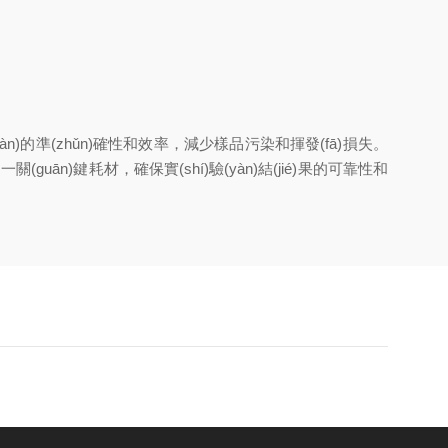
準(zhǔn)確性和效率，減少樣品污染和揮發(fā)損失。
(guān)鍵耗材，確保實(shí)驗(yàn)結(jié)果的可靠性和