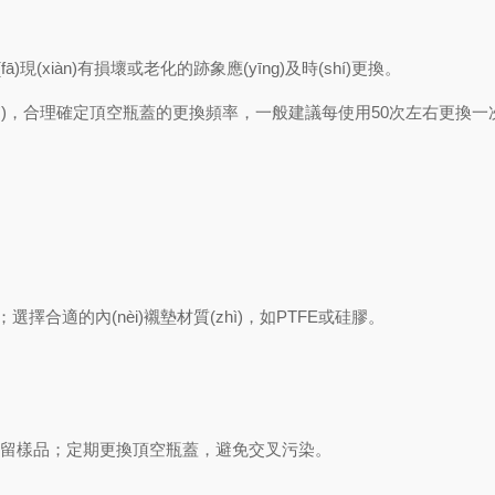
n)有損壞或老化的跡象應(yīng)及時(shí)更換。
hì)，合理確定頂空瓶蓋的更換頻率，一般建議每使用50次左右更換一次內(n
內(nèi)襯墊材質(zhì)，如PTFE或硅膠。
；定期更換頂空瓶蓋，避免交叉污染。