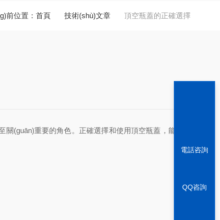
ng)前位置：
首頁
技術(shù)文章
頂空瓶蓋的正確選擇
面扮演著至關(guān)重要的角色。正確選擇和使用頂空瓶蓋，能夠有
電話咨詢
QQ咨詢