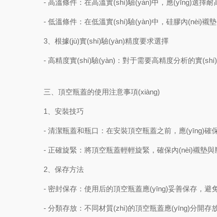
- 高溫條件：在高溫實(shí)驗(yàn)中，應(yīng)選擇耐
- 低溫條件：在低溫實(shí)驗(yàn)中，硅膠內(n
3、根據(jù)實(shí)驗(yàn)精度要求選擇
- 高精度實(shí)驗(yàn)：對于需要高精度分析的實(shí)驗
三、頂空瓶蓋的使用注意事項(xiàng)
1、安裝技巧
- 清潔瓶蓋和瓶口：在安裝頂空瓶蓋之前，應(yīng)確保瓶口和
- 正確旋緊：將頂空瓶蓋輕輕旋緊，確保內(nèi)襯墊與瓶
2、保存方法
- 密封保存：使用后的頂空瓶蓋應(yīng)妥善保存，避免
- 分類存放：不同材質(zhì)的頂空瓶蓋應(yīng)分開存放