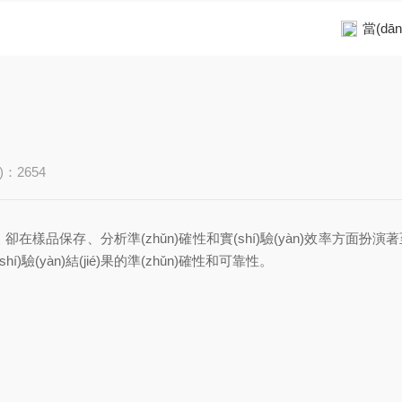
當(dā
)：2654
雖小，卻在樣品保存、分析準(zhǔn)確性和實(shí)驗(yàn)效率方
í)驗(yàn)結(jié)果的準(zhǔn)確性和可靠性。