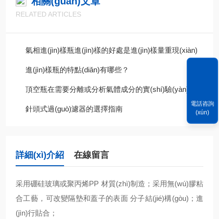
相關(guān)文章
RELATED ARTICLES
氣相進(jìn)樣瓶進(jìn)樣的好處是進(jìn)樣量重現(xiàn)
進(jìn)樣瓶的特點(diǎn)有哪些？
頂空瓶在需要分離或分析氣體成分的實(shí)驗(yàn)中是不可少的
電話咨詢
針頭式過(guò)濾器的選擇指南
(xún)
詳細(xì)介紹
在線留言
采用硼硅玻璃或聚丙烯PP 材質(zhì)制造；采用無(wú)膠粘
合工藝，可改變隔墊和蓋子的表面 分子結(jié)構(gòu)；進
(jìn)行貼合；