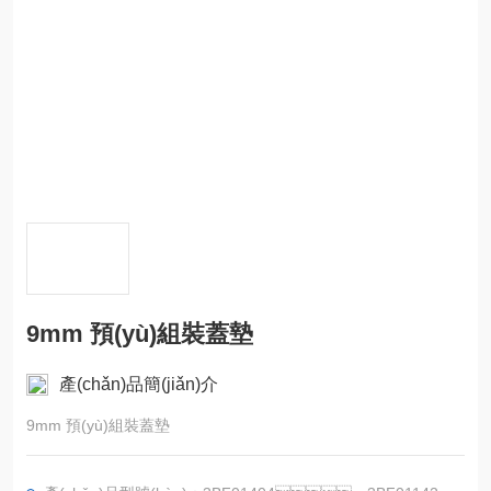
9mm 預(yù)組裝蓋墊
產(chǎn)品簡(jiǎn)介
9mm 預(yù)組裝蓋墊